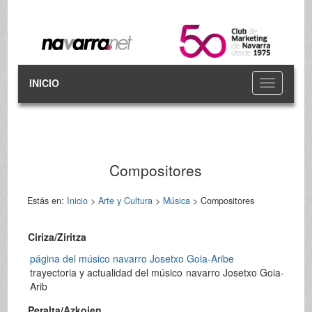
INICIO
Toggle
navigation
Compositores
Estás en:
Inicio
>
Arte y Cultura
>
Música
> Compositores
Ciriza/Ziritza
página del músico navarro Josetxo Goia-Aribe
trayectoria y actualidad del músico navarro Josetxo Goia-
Arib
Peralta/Azkoien