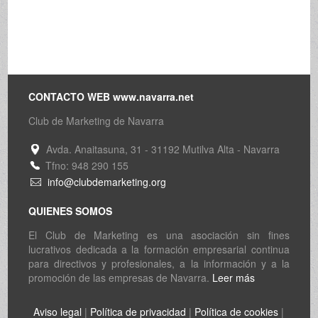
CONTACTO WEB www.navarra.net
Club de Marketing de Navarra
Avda. Anaitasuna, 31 - 31192 Mutilva Alta - Navarra
Tfno: 948 290 155
info@clubdemarketing.org
QUIENES SOMOS
El Club de Marketing es una asociación sin fines
lucrativos dedicada a la formación empresarial continua
para directivos y profesionales, a la información y a la
promoción de las empresas de Navarra.
Leer más
Aviso legal
|
Política de privacidad
|
Política de cookies
|