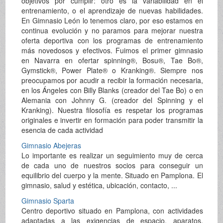
objetivos por cumplir: otro es la variabilidad en el
entrenamiento, o el aprendizaje de nuevas habilidades.
En Gimnasio León lo tenemos claro, por eso estamos en
continua evolución y no paramos para mejorar nuestra
oferta deportiva con los programas de entrenamiento
más novedosos y efectivos. Fuimos el primer gimnasio
en Navarra en ofertar spinning®, Bosu®, Tae Bo®,
Gymstick®, Power Plate® o Kranking®. Siempre nos
preocupamos por acudir a recibir la formación necesaria,
en los Ángeles con Billy Blanks (creador del Tae Bo) o en
Alemania con Johnny G. (creador del Spinning y el
Kranking). Nuestra filosofía es respetar los programas
originales e invertir en formación para poder transmitir la
esencia de cada actividad
Gimnasio Abejeras
Lo importante es realizar un seguimiento muy de cerca
de cada uno de nuestros socios para conseguir un
equilibrio del cuerpo y la mente. Situado en Pamplona. El
gimnasio, salud y estética, ubicación, contacto, ...
Gimnasio Sparta
Centro deportivo situado en Pamplona, con actividades
adaptadas a las exigencias de espacio, aparatos,