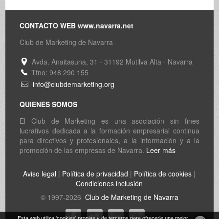
CONTACTO WEB www.navarra.net
Club de Marketing de Navarra
Avda. Anaitasuna, 31 - 31192 Mutilva Alta - Navarra
Tfno: 948 290 155
info@clubdemarketing.org
QUIENES SOMOS
El Club de Marketing es una asociación sin fines
lucrativos dedicada a la formación empresarial continua
para directivos y profesionales, a la información y a la
promoción de las empresas de Navarra.
Leer más
Aviso legal
|
Política de privacidad
|
Política de cookies
|
Condiciones inclusión
© 1997-2026
Club de Marketing de Navarra
Esta web utiliza 'cookies' propias y de terceros para ofrecerle una mejor