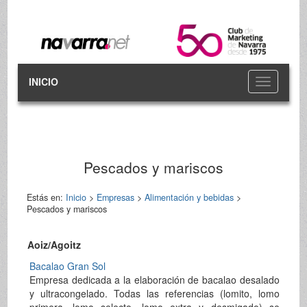
INICIO
Toggle
navigation
Pescados y mariscos
Estás en:
Inicio
>
Empresas
>
Alimentación y bebidas
>
Pescados y mariscos
Aoiz/Agoitz
Bacalao Gran Sol
Empresa dedicada a la elaboración de bacalao desalado
y ultracongelado. Todas las referencias (lomito, lomo
primera, lomo selecto, lomo extra y desmigado) se