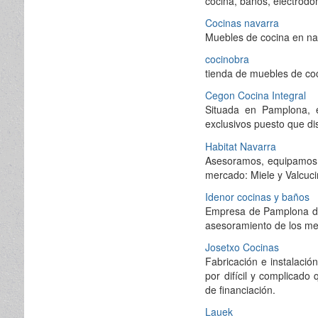
cocina, baños, electrodo
Cocinas navarra
Muebles de cocina en n
cocinobra
tienda de muebles de coc
Cegon Cocina Integral
Situada en Pamplona, e
exclusivos puesto que di
Habitat Navarra
Asesoramos, equipamos y
mercado: Miele y Valcuc
Idenor cocinas y baños
Empresa de Pamplona ded
asesoramiento de los mej
Josetxo Cocinas
Fabricación e instalaci
por difícil y complicado
de financiación.
Lauek