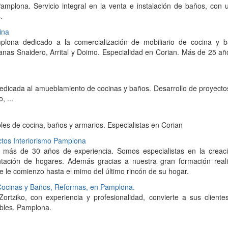
mplona. Servicio integral en la venta e instalación de baños, con
.
ina
plona dedicado a la comercialización de mobiliario de cocina y b
lianas Snaidero, Arrital y Doimo. Especialidad en Corian. Más de 25 a
icada al amueblamiento de cocinas y baños. Desarrollo de proyectos.
, ...
es de cocina, baños y armarios. Especialistas en Corian
ctos Interiorismo Pamplona
más de 30 años de experiencia. Somos especialistas en la creac
entación de hogares. Además gracias a nuestra gran formación real
e le comienzo hasta el mimo del último rincón de su hogar.
e Cocinas y Baños, Reformas, en Pamplona.
rtziko, con experiencia y profesionalidad, convierte a sus client
ables. Pamplona.