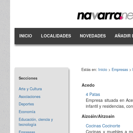
INICIO
LOCALIDADES
NOVEDADES
AÑADIR 
Estás en:
Inicio
>
Empresas
>
Secciones
Acedo
Arte y Cultura
4 Patas
Asociaciones
Empresa situada en Acedo
Deportes
infantil y residencias, c
Economía
Aizoáin/Aitzoain
Educación, ciencia y
tecnología
Cocinas Cocinorte
Cocinas y muebles a med
Empresas