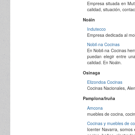
Empresa situada en Muti
calidad, situación, contact
Noáin
Indutecco
Empresa dedicada al mobi
Nobil-na Cocinas
En Nobil-na Cocinas hem
puedan elegir entre un
calidad. En Noáin.
Osinaga
Elizondoa Cocinas
Cocinas Nacionales, Al
Pamplona/Iruña
Amcona
muebles de cocina, coci
Cocinas y muebles de coc
Icenter Navarra, somos 