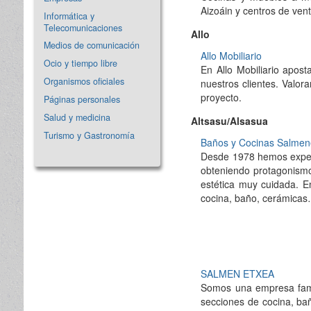
Aizoáin y centros de ven
Informática y
Telecomunicaciones
Allo
Medios de comunicación
Allo Mobiliario
Ocio y tiempo libre
En Allo Mobiliario apost
Organismos oficiales
nuestros clientes. Valora
proyecto.
Páginas personales
Salud y medicina
Altsasu/Alsasua
Turismo y Gastronomía
Baños y Cocinas Salmen
Desde 1978 hemos experi
obteniendo protagonismo
estética muy cuidada. E
cocina, baño, cerámicas
SALMEN ETXEA
Somos una empresa famil
secciones de cocina, ba