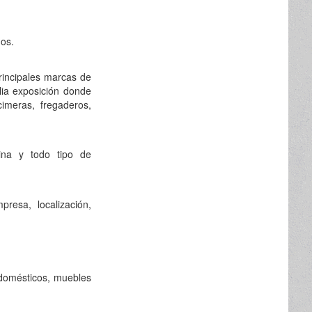
dos.
principales marcas de
plia exposición donde
imeras, fregaderos,
ina y todo tipo de
resa, localización,
odomésticos, muebles