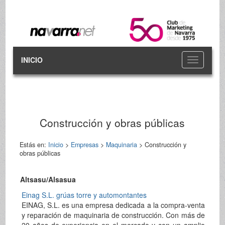
INICIO
Toggle
navigation
Construcción y obras públicas
Estás en:
Inicio
>
Empresas
>
Maquinaria
> Construcción y
obras públicas
Altsasu/Alsasua
Einag S.L. grúas torre y automontantes
EINAG, S.L. es una empresa dedicada a la compra-venta
y reparación de maquinaria de construcción. Con más de
20 años de experiencia en el mercado y con un amplio