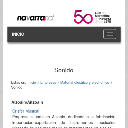
INICIO
Toggle
navigation
Sonido
Estás en:
Inicio
>
Empresas
>
Material eléctrico y electrónico
>
Sonido
Aizoáin/Aitzoain
Crisfer Musical
Empresa situada en Aizoáin, dedicada a la fabricación,
importación-exportación de instrumentos musicales.
Mercado de segunda mano de instrumentos musicales.