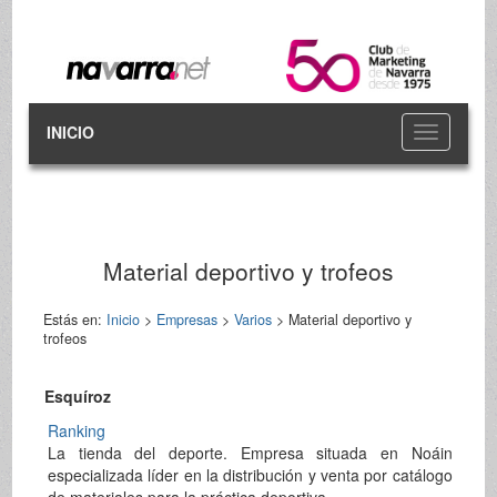
INICIO
Toggle
navigation
Material deportivo y trofeos
Estás en:
Inicio
>
Empresas
>
Varios
> Material deportivo y
trofeos
Esquíroz
Ranking
La tienda del deporte. Empresa situada en Noáin
especializada líder en la distribución y venta por catálogo
de materiales para la práctica deportiva.