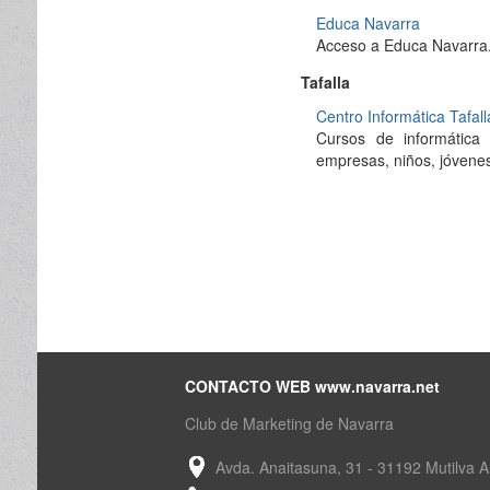
Educa Navarra
Acceso a Educa Navarra
Tafalla
Centro Informática Tafall
Cursos de informática
empresas, niños, jóvenes
CONTACTO WEB www.navarra.net
Club de Marketing de Navarra
Avda. Anaitasuna, 31 - 31192 Mutilva A