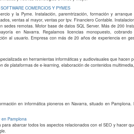
T: SOFTWARE COMERCIOS Y PYMES
cio y la Pyme. Instalación, paremtrización, formación y arranque 
ados, ventas al mayor, ventas por tpv. Financiero Contable. Instalac
 con sedes remotas. Motor base de datos SQL Server. Más de 200 Insta
a mayoría en Navarra. Regalamos licencias monopuesto, cobrando s
ción al usuario. Empresa con más de 20 años de experiencia en ges
cializada en herramientas informáticas y audiovisuales que hacen po
ón de plataformas de e-learning, elaboración de contenidos multimedia, 
ormación en informática pioneros en Navarra, situado en Pamplona.
O en Pamplona
 para abarcar todos los aspectos relacionados con el SEO y hacer q
gle.