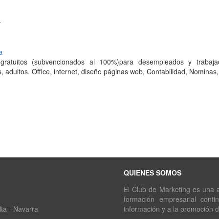
.
a
 gratuitos (subvencionados al 100%)para desempleados y trabaja
, adultos. Office, internet, diseño páginas web, Contabilidad, Nominas
QUIENES SOMOS
El Club de Marketing es una as
formación empresarial conti
lta - Navarra
información y a la promoción 