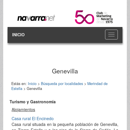
INICIO
Toggle
navigation
Genevilla
Estás en:
Inicio
>
Búsqueda por localidades
>
Merindad de
Estella
> Genevilla
Turismo y Gastronomía
Alojamientos
Casa rural El Encinedo
Casa rural situada en la pequeña población de Genevilla,
en Tierra Estella y a los pies de la Sierra de Codés. La