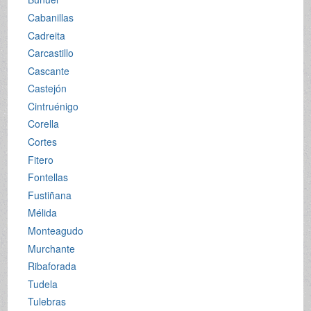
Cabanillas
Cadreita
Carcastillo
Cascante
Castejón
Cintruénigo
Corella
Cortes
Fitero
Fontellas
Fustiñana
Mélida
Monteagudo
Murchante
Ribaforada
Tudela
Tulebras