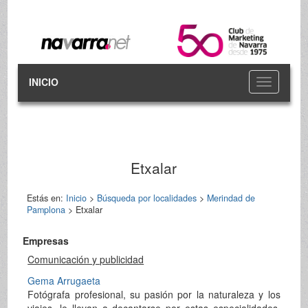
INICIO
Toggle
navigation
Etxalar
Estás en:
Inicio
>
Búsqueda por localidades
>
Merindad de
Pamplona
> Etxalar
Empresas
Comunicación y publicidad
Gema Arrugaeta
Fotógrafa profesional, su pasión por la naturaleza y los
viajes, le llevan a decantarse por estas especialidades.