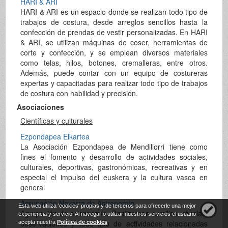
HARI & ARI
HARI & ARI es un espacio donde se realizan todo tipo de
trabajos de costura, desde arreglos sencillos hasta la
confección de prendas de vestir personalizadas. En HARI
& ARI, se utilizan máquinas de coser, herramientas de
corte y confección, y se emplean diversos materiales
como telas, hilos, botones, cremalleras, entre otros.
Además, puede contar con un equipo de costureras
expertas y capacitadas para realizar todo tipo de trabajos
de costura con habilidad y precisión.
Asociaciones
Científicas y culturales
Ezpondapea Elkartea
La Asociación Ezpondapea de Mendillorri tiene como
fines el fomento y desarrollo de actividades sociales,
culturales, deportivas, gastronómicas, recreativas y en
especial el impulso del euskera y la cultura vasca en
general
Agrupación Navarra de Astronomía
Esta web utiliza 'cookies' propias y de terceros para ofrecerle una mejor
Agrupación de astronomía. Realizamos cursillos, charlas,
experiencia y servicio. Al navegar o utilizar nuestros servicios el usuario
observaciones y todo tipo de actividades relacionadas
acepta nuestra
Política de cookies