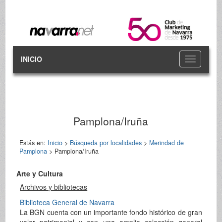
INICIO
Toggle
navigation
Pamplona/Iruña
Estás en:
Inicio
>
Búsqueda por localidades
>
Merindad de
Pamplona
> Pamplona/Iruña
Arte y Cultura
Archivos y bibliotecas
Biblioteca General de Navarra
La BGN cuenta con un importante fondo histórico de gran
valor patrimonial y con una amplia colección general