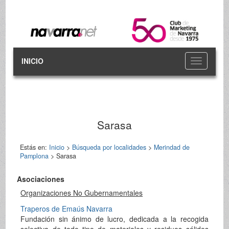
INICIO
Toggle
navigation
Sarasa
Estás en:
Inicio
>
Búsqueda por localidades
>
Merindad de
Pamplona
> Sarasa
Asociaciones
Organizaciones No Gubernamentales
Traperos de Emaús Navarra
Fundación sin ánimo de lucro, dedicada a la recogida
selectiva de todo tipo de materiales y residuos sólidos