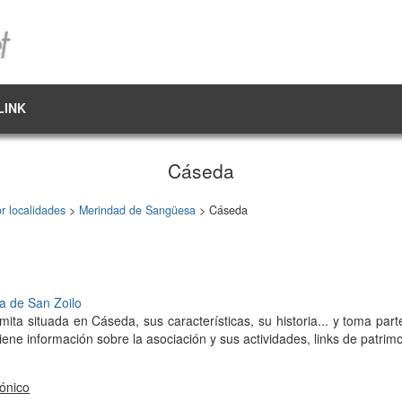
LINK
Cáseda
r localidades
>
Merindad de Sangüesa
> Cáseda
ta de San Zoilo
ita situada en Cáseda, sus características, su historia... y toma par
iene información sobre la asociación y sus actividades, links de patri
rónico