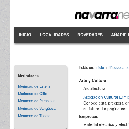
INICIO
LOCALIDADES
NOVEDADES
AÑADIR 
Estás en:
Inicio
>
Búsqueda po
Merindades
Arte y Cultura
Merindad de Estella
Arquitectura
Merindad de Olite
Asociación Cultural Ermi
Merindad de Pamplona
Conoce esta preciosa erm
Merindad de Sangüesa
su futuro. La página cont
Merindad de Tudela
Empresas
Material eléctrico y elect