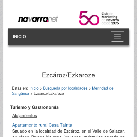
INICIO
Toggle
navigation
Ezcároz/Ezkaroze
Estás en:
Inicio
>
Búsqueda por localidades
>
Merindad de
Sangüesa
> Ezcároz/Ezkaroze
Turismo y Gastronomía
Alojamientos
Apartamento rural Casa Taínta
Situado en la localidad de Ezcároz, en el Valle de Salazar,
en pleno Pirineo Navarro. Vivienda unifamiliar situada en