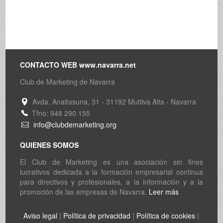
CONTACTO WEB www.navarra.net
Club de Marketing de Navarra
Avda. Anaitasuna, 31 - 31192 Mutilva Alta - Navarra
Tfno: 948 290 155
info@clubdemarketing.org
QUIENES SOMOS
El Club de Marketing es una asociación sin fines
lucrativos dedicada a la formación empresarial continua
para directivos y profesionales, a la información y a la
promoción de las empresas de Navarra.
Leer más
Aviso legal
|
Política de privacidad
|
Política de cookies
|