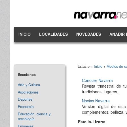
INICIO
LOCALIDADES
NOVEDADES
AÑADIR 
Estás en:
Inicio
>
Medios de c
Secciones
Conocer Navarra
Arte y Cultura
Revista trimestral de t
tradiciones, lugares...
Asociaciones
Deportes
Novias Navarra
Versión digital de es
Economía
complementos, belleza, vi
Educación, ciencia y
tecnología
Estella-Lizarra
Empresas