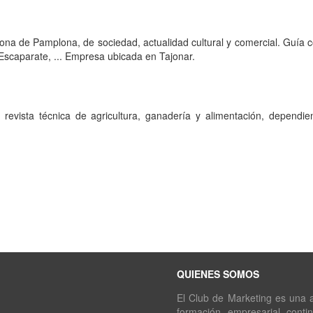
 zona de Pamplona, de sociedad, actualidad cultural y comercial. Guía c
 Escaparate, ... Empresa ubicada en Tajonar.
a revista técnica de agricultura, ganadería y alimentación, dependi
QUIENES SOMOS
El Club de Marketing es una as
formación empresarial conti