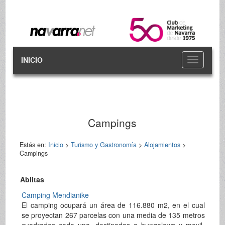
INICIO
Toggle
navigation
Campings
Estás en:
Inicio
>
Turismo y Gastronomía
>
Alojamientos
>
Campings
Ablitas
Camping Mendianike
El camping ocupará un área de 116.880 m2, en el cual
se proyectan 267 parcelas con una media de 135 metros
cuadrados cada una, destinadas a bungalows y movil-