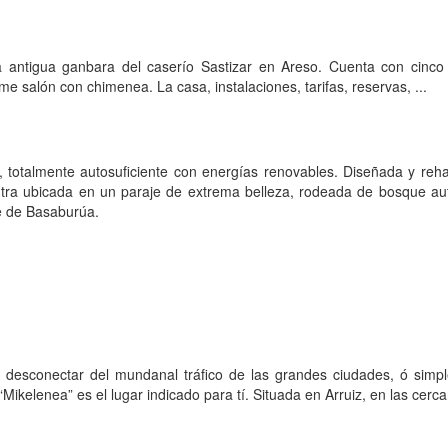
a antigua ganbara del caserío Sastizar en Areso. Cuenta con cinco
e salón con chimenea. La casa, instalaciones, tarifas, reservas, ...
, totalmente autosuficiente con energías renovables. Diseñada y rehab
ntra ubicada en un paraje de extrema belleza, rodeada de bosque a
le de Basaburúa.
de desconectar del mundanal tráfico de las grandes ciudades, ó sim
 “Mikelenea” es el lugar indicado para tí. Situada en Arruiz, en las cer