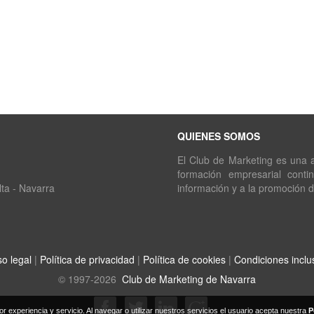
QUIENES SOMOS
El Club de Marketing es una as
formación empresarial conti
lta - Navarra
información y a la promoción 
so legal
|
Política de privacidad
|
Política de cookies
|
Condiciones inclu
© 1997-2026
Club de Marketing de Navarra
or experiencia y servicio. Al navegar o utilizar nuestros servicios el usuario acepta nuestra
P