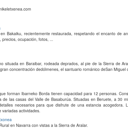
mikeletxenea.com
a
a en Bakaiku, recientemente restaurada, respetando el encanto de an
, precios, ocupación, fotos, ...
mo situada en Baraibar, rodeada deprados, al pie de la Sierra de Ara
gran concentración dedólmenes, el santuario románico deSan Miguel de
que forman Ibarneko Borda tienen capacidad para 12 personas. Cons
gía de las casas del Valle de Basaburúa. Situadas en Beruete, a 30 
detalles necesarios para que disfrute de una estancia acogedora. 
de variadas actividades.
txonea
ural en Navarra con vistas a la Sierra de Aralar.