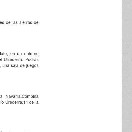
ies de las sierras de
.
late, en un entorno
el Urrederra. Podrás
2, una sala de juegos
lz Navarra.Combina
río Urederra,14 de la