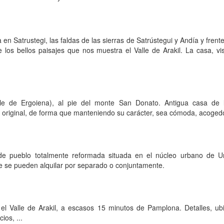
 en Satrustegi, las faldas de las sierras de Satrústegui y Andía y frente
 los bellos paisajes que nos muestra el Valle de Arakil. La casa, visit
le de Ergoiena), al pie del monte San Donato. Antigua casa de 
a original, de forma que manteniendo su carácter, sea cómoda, acoged
 de pueblo totalmente reformada situada en el núcleo urbano de Ur
e se pueden alquilar por separado o conjuntamente.
 el Valle de Arakil, a escasos 15 minutos de Pamplona. Detalles, ubi
ios, ...