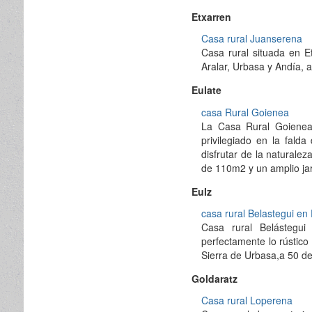
Etxarren
Casa rural Juanserena
Casa rural situada en Et
Aralar, Urbasa y Andía, a
Eulate
casa Rural Goienea
La Casa Rural Goienea 
privilegiado en la fald
disfrutar de la naturale
de 110m2 y un amplio jar
Eulz
casa rural Belastegui en
Casa rural Belástegu
perfectamente lo rústico
Sierra de Urbasa,a 50 d
Goldaratz
Casa rural Loperena