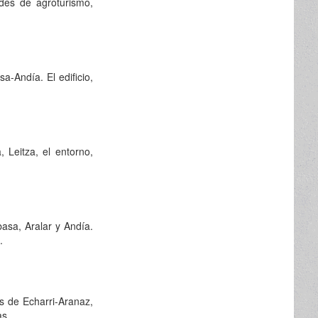
ades de agroturismo,
a-Andía. El edificio,
 Leitza, el entorno,
basa, Aralar y Andía.
.
s de Echarri-Aranaz,
, ...