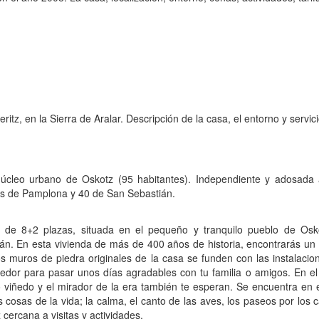
ritz, en la Sierra de Aralar. Descripción de la casa, el entorno y servic
núcleo urbano de Oskotz (95 habitantes). Independiente y adosada 
tos de Pamplona y 40 de San Sebastián.
 de 8+2 plazas, situada en el pequeño y tranquilo pueblo de Osko
n. En esta vivienda de más de 400 años de historia, encontrarás u
s muros de piedra originales de la casa se funden con las instalac
dor para pasar unos días agradables con tu familia o amigos. En el ex
 viñedo y el mirador de la era también te esperan. Se encuentra en e
s cosas de la vida; la calma, el canto de las aves, los paseos por los
cercana a visitas y actividades.