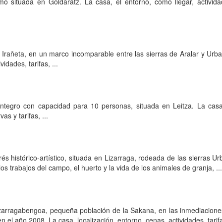
mo situada en Goldaratz. La casa, el entorno, cómo llegar, activid
 Irañeta, en un marco incomparable entre las sierras de Aralar y Urbas
vidades, tarifas, ...
 íntegro con capacidad para 10 personas, situada en Leitza. La casa,
vas y tarifas, ...
és histórico-artístico, situada en Lizarraga, rodeada de las sierras Ur
los trabajos del campo, el huerto y la vida de los animales de granja, ...
izarragabengoa, pequeña población de la Sakana, en las inmediacione
n el año 2008. La casa, localización, entorno, cenas, actividades, tarifas