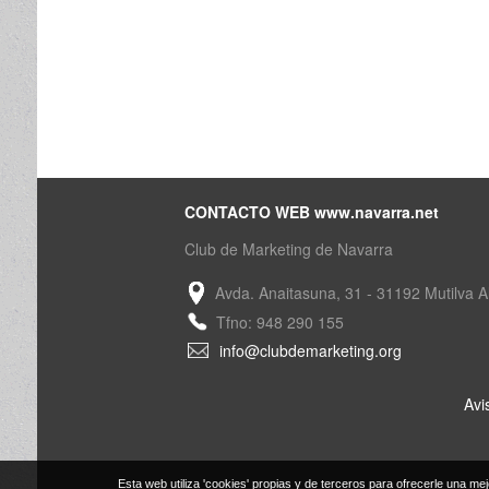
CONTACTO WEB www.navarra.net
Club de Marketing de Navarra
Avda. Anaitasuna, 31 - 31192 Mutilva A
Tfno: 948 290 155
info@clubdemarketing.org
Avi
Esta web utiliza 'cookies' propias y de terceros para ofrecerle una mej